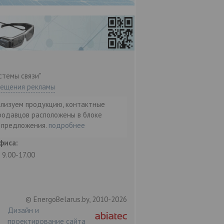
стемы связи"
мещения рекламы
ализуем продукцию, контактные
родавцов расположены в блоке
т предложения.
подробнее
фиса:
: 9.00-17.00
© EnergoBelarus.by, 2010-2026
Дизайн и
проектирование сайта