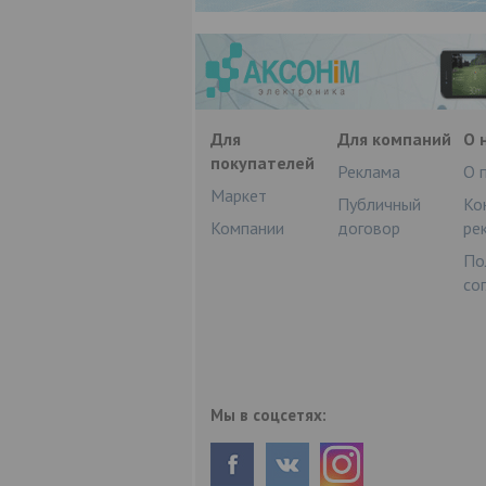
Для
Для компаний
О 
покупателей
Реклама
О 
Маркет
Публичный
Ко
Компании
договор
ре
По
со
Мы в соцсетях: