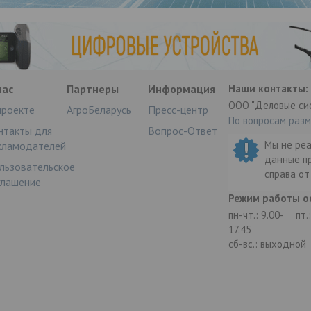
нас
Партнеры
Информация
Наши контакты:
ООО "Деловые си
проекте
АгроБеларусь
Пресс-центр
По вопросам раз
нтакты для
Вопрос-Ответ
Мы не ре
кламодателей
данные п
льзовательское
справа о
глашение
Режим работы о
пн-чт.: 9.00-
пт.
17.45
сб-вс.: выходной