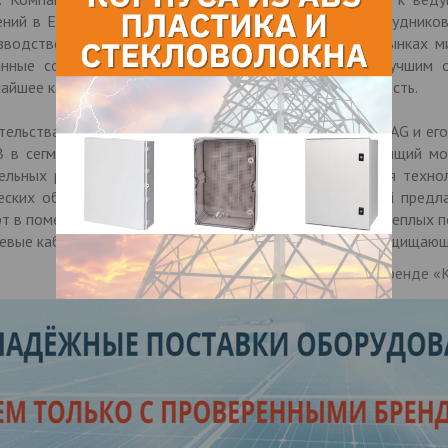
ений в Европе. В компании занято примерно 1350 сотрудников
зводственные площадки и представлена на многих рынках ми
анные сотрудники и четкие цели позволяют самым лучшим 
айшее качество, функциональность, комфорт и надежность.
ельства в России холдинг AFG Arbonia-Forster-Holding AG и 
В в сегменте систем отопления и сантехники. В настоящий м
ельных радиаторов отопления, в которых применяется технол
ческих объектов и помещений большой площади Kermi предла
т в помещении можно получить, смонтировав систему теплых по
евые кабины и ограждения, а также шторки для ванн, защищающ
Информация о бренде «Ke