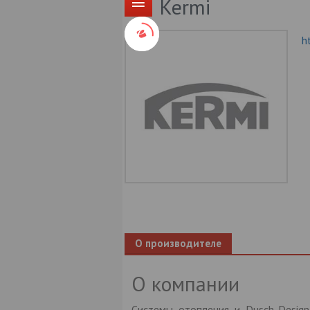
Kermi
h
О производителе
О компании
Системы отопления и Dusch-Design