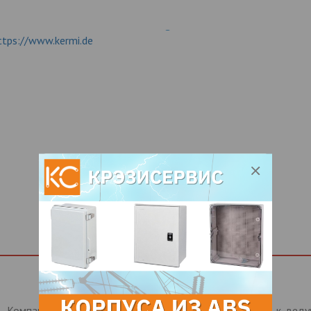
ttps://www.kermi.de
. Компания AFG Arbonia-Forster-Holding AG относится к ве