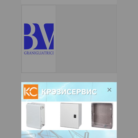
+ 375
Показать телефоны
www.bvgranigliatrici.it
e-mail:
sales@bvgranigliatrici.it
20020, Италия, Lombardia - Milano,