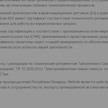
мы автоматизации сложных технологических процессов.
ванный производитель взрывозащищенных датчиков (Ех) и ру
eiltek AEX имеют сертификат соответствия технического регла
ания для работы во взрывоопасных средах».
ую сертификацию в соответствии с признанными во всем мире
жмента качества (СМК), применяемыми к проектированию, разр
ификаты свидетельствуют о нашей приверженности обеспечению
иям во всех аспектах нашей деятельности.
аты / декларации по техническим регламентам Таможенного Сою
ования", ТР ТС 020/2011 "Электромагнитная совместимость тех
СТам.
р производителей Республики Беларусь. Weiltek является дейс
ова к сотрудничеству по экспорту промышленной автоматики в 