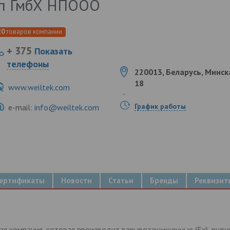
пп ГмбХ НПООО
20
товаров компании
+ 375
Показать
телефоны
220013, Беларусь, Минска
18
www.weiltek.com
График работы
e-mail:
info@weiltek.com
ертификаты
Новости
Статьи
Бренды
Реквизит
кая компания, которая производит взрывозащищенные (Ех), руд