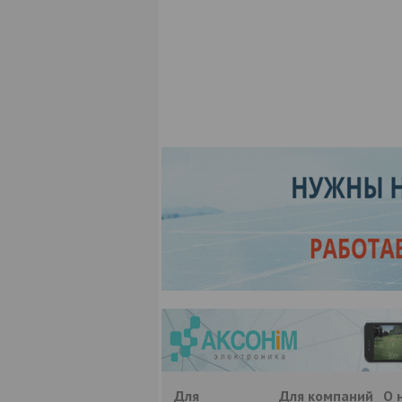
Для
Для компаний
О 