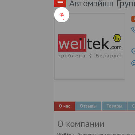
Автомэйшн Гру
О нас
Отзывы
Товары
С
О компании
Weiltek
- белорусская технологичес