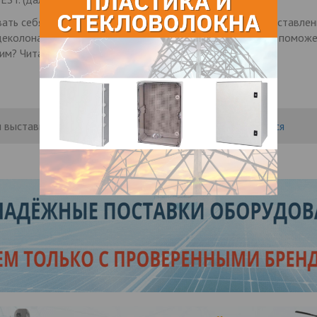
ать себя на миллион баксов, вы попали по адресу. От составлен
еколона и поиска следующей любимой прически — FMB поможет 
ним? Читайте дальше…
 выставить рейтинг, нужно
Войти
или
Зарегистрироваться