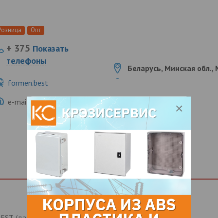
Розница
Опт
+ 375
Показать
телефоны
Беларусь, Минская обл., М
formen.best
e-mail:
support@formen.best
EST. (далее — FMB)