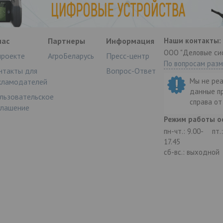
нас
Партнеры
Информация
Наши контакты:
ООО "Деловые си
проекте
АгроБеларусь
Пресс-центр
По вопросам раз
нтакты для
Вопрос-Ответ
Мы не ре
кламодателей
данные п
льзовательское
справа о
глашение
Режим работы о
пн-чт.: 9.00-
пт.
17.45
сб-вс.: выходной