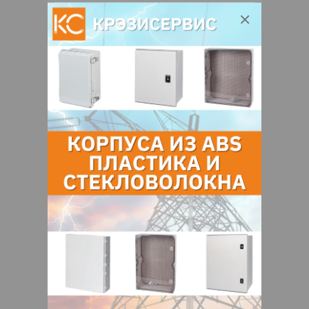
220055, Беларусь, Минская обл.,
Минск, Каменногорская 108, пом.
здрав. 37
О нас
Отзывы
Еще
О компании
Центр эстетической медицины «Марлен»
осуществляет косметологическую
деятельность (аппаратная косметология,
инъекции красоты), физиотерапевтические
услуги (лазерная эпиляция), пластическая
хирургия.
В медцентре «Марлен» используется
передовое оборудование, не имеющее