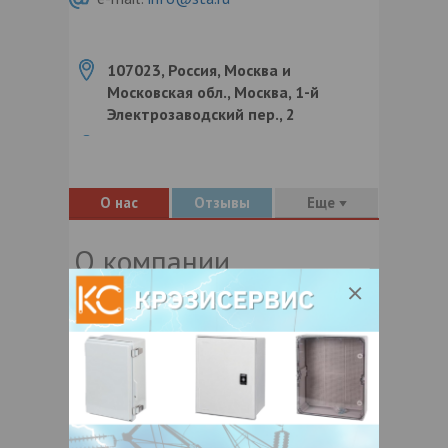
107023, Россия, Москва и
Московская обл., Москва, 1-й
Электрозаводский пер., 2
О нас
Отзывы
Еще
О компании
Группа компаний «СТА»
является одним
из ведущих поставщиков оборудования
для охранных систем на Российском рынке
и рынке СНГ. Один из главных принципов
нашей работы — сотрудничество только с
теми производителями, качество
продукции которых не вызывает сомнений.