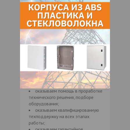
Мы дорожим репутацией нашей компании
и репутацией наших партнеров.
Производство:
Активные ИК-барьеры STA для защиты
объектов с повышенными требованиями к
безопасности. Барьеры представляют
собой систему охраны периметра,
основанную на использовании активных
ИК-извещателей OPTEX.
Услуги:
осуществляем семинары /
обучение по охранным системам;
оказываем помощь в проработке
технического решения, подборе
оборудования;
оказываем квалифицированную
техподдержку на всех этапах
работы;
оказываем гарантийное,