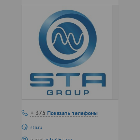
+ 375
Показать телефоны
sta.ru
e-mail:
info@sta.ru