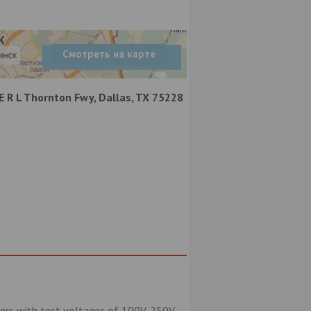
Смотреть на карте
E R L Thornton Fwy, Dallas, TX 75228
ters with test voltages of 100V, 250V,