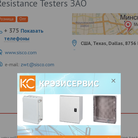
Resistance Testers ЗАО
Розница
Опт
+ 375
Показать
телефоны
США, Texas, Dallas, 8756 
www.sisco.com
e-mail:
zwt@sisco.com
, you will have access to all types of digital megger insulation tes