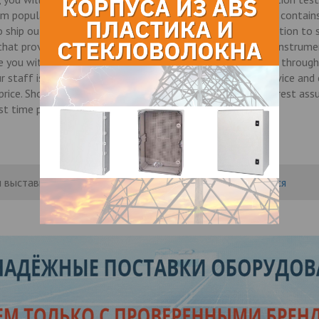
m popular manufacturers. Our warehouse in United States contain
o ship out to you the same day you place your order. In addition to 
s that provides NIST-traceable certification on new or used instrum
e you with a personal level of service that you cannot find through
ur staff is only outdone by their high level of customer service an
price. Should you ever have a problem with an instrument, rest ass
st time possible.
 выставить рейтинг, нужно
Войти
или
Зарегистрироваться