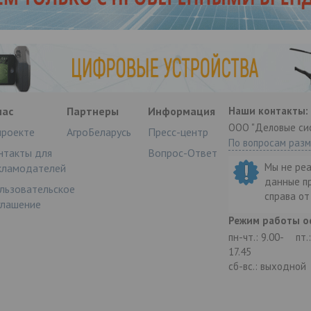
нас
Партнеры
Информация
Наши контакты:
ООО "Деловые си
проекте
АгроБеларусь
Пресс-центр
По вопросам раз
нтакты для
Вопрос-Ответ
Мы не ре
кламодателей
данные п
льзовательское
справа о
глашение
Режим работы о
пн-чт.: 9.00-
пт.
17.45
сб-вс.: выходной