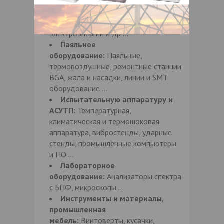
приборы:
Осциллографы, генераторы,
частотомеры, вольтметры, источники
питания, анализаторы качества
электроэнергии и др …
Паяльное
оборудование:
Паяльные,
термовоздушные, ремонтные станции
BGA, жала и насадки, линии и SMT
оборудование …
Испытательную аппаратуру и
АСУТП:
Температурная,
климатическая и термошоковая
аппаратура, вибростенды, ударные
стенды, промышленные компьютеры
и ПО …
Лабораторное
оборудование:
Анализаторы спектра
с БПФ, микроскопы …
Инструменты и материалы,
промышленная
мебель:
Винтоверты, кусачки,