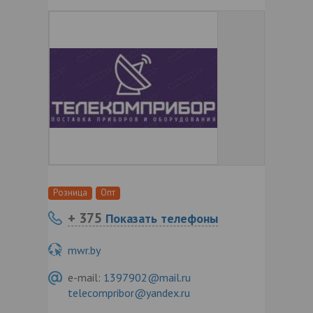
Розница
Опт
+ 375
Показать телефоны
mwr.by
e-mail:
1397902@mail.ru
telecompribor@yandex.ru