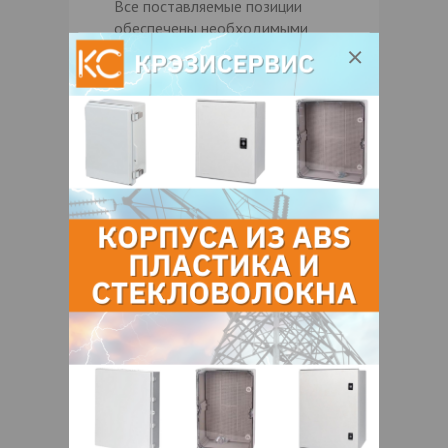
Все поставляемые позиции
обеспечены необходимыми
сертификатами.
Поставляемая продукция
обеспечивается гарантийным и
послегарантийным обслуживанием.
Сотрудники компании имеют более
чем 10 летний опыт поставки
широкого спектра измерительного
оборудования.
В интересах заказчика, организация
ведет постоянный отбор брендов и
стремится предлагать лучшее по
соотношению цена/качество.
Наш стиль работы: надежность,
профессионализм, соблюдение
договорных обязательств.
Мы поставляем
Контрольно-измерительные