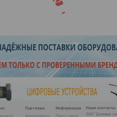
нас
Партнеры
Информация
Наши контакты:
ООО "Деловые си
проекте
АгроБеларусь
Пресс-центр