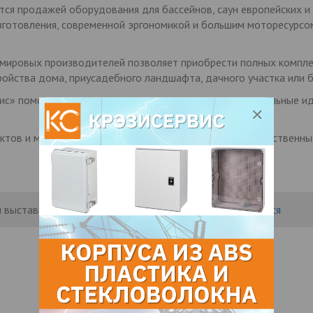
тся продажей оборудования для бассейнов, саун европейских 
готовления, современной эргономикой и большим моторесурсом
мировых производителей позволяет приобрести полных компле
ройства дома, приусадебного ландшафта, дачного участка или б
с» поможет воплотить как классические, так и оригинальные и
ктов и монтаж любой сложности, используя высококачественны
 выставить рейтинг, нужно
Войти
или
Зарегистрироваться