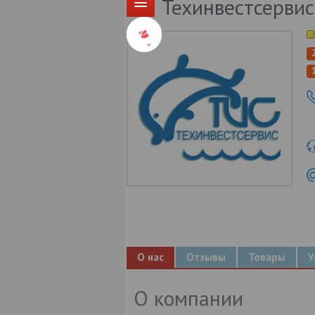
Техинвестсерви
О нас
Отзывы
Товары
У
О компании