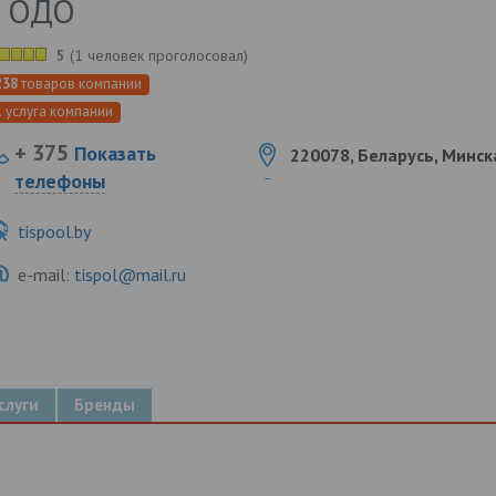
с ОДО
5
(
1 человек проголосовал
)
238
товаров компании
1
услуга компании
+ 375
Показать
220078, Беларусь, Минска
телефоны
tispool.by
e-mail:
tispol@mail.ru
слуги
Бренды