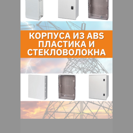
О нас
Отзывы
Еще
О компании
Оптовая торговля низковольтным
оборудованием, кабелем и средствами
для его прокладки.
Отзывы
Чтобы оставить комментарий или
выставить рейтинг, нужно
Войти
или
Зарегистрироваться