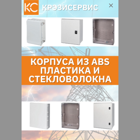
220070, Беларусь, Минская обл.,
Минск, ул. Радиальная, д. 54б, к.4
О нас
Отзывы
Еще
О компании
ООО "Омнис БЕЛ"
предлагает широкий
выбор светотехнического оборудования
под торговой маркой "Omnis" и
"OmniLEDs"которое удовлетворяет любые
потребности бизнеса клиента.
Отзывы