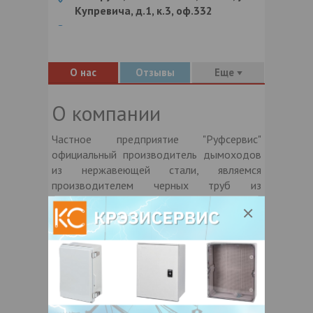
Купревича, д.1, к.3, оф.332
О нас
Отзывы
Еще
О компании
Частное предприятие "Руфсервис"
официальный производитель дымоходов
из нержавеющей стали, являемся
производителем черных труб из
низколегированной стали под камины, так
же производим вентиляцию из
нержавеющей стали либо оцинковки.
Мы работаем на рынке Республики
Беларусь в области производства
стройматериалов и монтажа 10 лет.
Покупая дымоходы нашего производства,