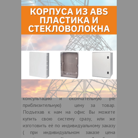
у нас или у наших дилеров, Вы можете
быть уверенны в высоком качестве,
долговечности и безопасности. Наши
дымоходы прошли все пожарные
испытания, при покупке Вам выдается
сертификат СТБ EN-1856. Данный
сертификат с 2017 года обязателен!
Покупая наши дымоходы, Вы получаете
гарантию от 5 лет, хорошую цену, высокое
качество, и уверенность в том, что Вы
купили качественный и долговечный
товар.
Позвонив Вы, получаете, полную
консультацию и окончательную (не
приблизительную) цену за товар.
Подъехав к нам на офис Вы можете
купить свою систему сразу, или же
изготовить её по индивидуальному заказу
( при индивидуальном заказе цена