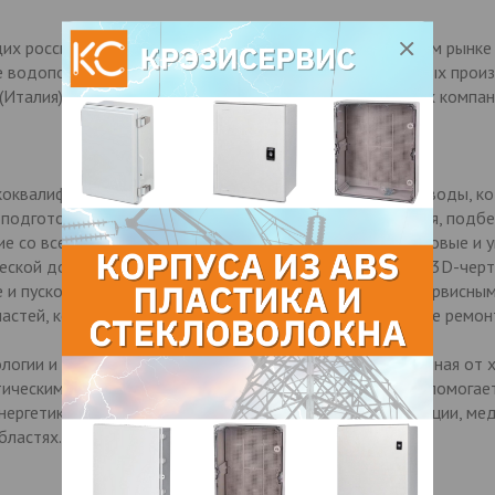
их российских компаний, представляющих на российском рынке
 водоподготовки и комплектующих ведущих зарубежных производ
ta (Италия), Purolite (Великобритания) и целого ряда других ко
квалифицированных специалистов в области очистки воды, ко
подготовке: проведут анализ объекта водопотребления, подб
 со всеми предпочтениями клиента, спроектируют типовые и у
ческой документации (включая схемы водоподготовки и 3D-чер
 и пусконаладочные работы, займутся гарантийным и сервисны
частей, комплектующих и расходных материалов, а также ремон
огии и методы очистки воды в различных сферах, начиная от х
тическими объектами. Накопленный десятилетний опыт помогае
ергетике, производстве пищевой и алкогольной продукции, мед
бластях.