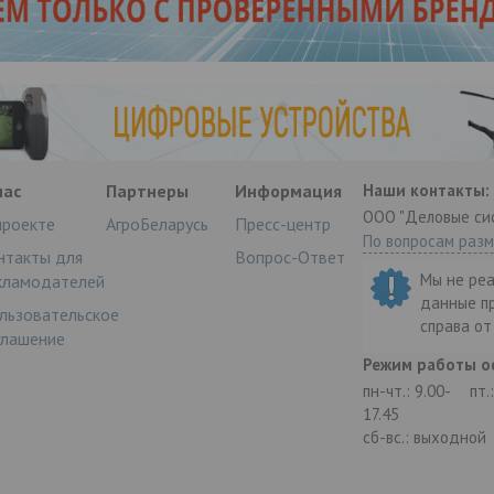
нас
Партнеры
Информация
Наши контакты:
ООО "Деловые си
проекте
АгроБеларусь
Пресс-центр
По вопросам раз
нтакты для
Вопрос-Ответ
Мы не ре
кламодателей
данные п
льзовательское
справа о
глашение
Режим работы о
пн-чт.: 9.00-
пт.
17.45
сб-вс.: выходной