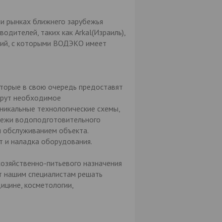
 и рынках ближнего зарубежья
ителей, таких как Arkal(Израиль),
мпаний, с которыми ВОДЭКО имеет
торые в свою очередь предоставят
ерут необходимое
никальные технологические схемы,
тежи водоподготовительного
м обслуживанием объекта.
т и наладка оборудования.
озяйственно-питьевого назначения
т нашим специалистам решать
ицине, косметологии,