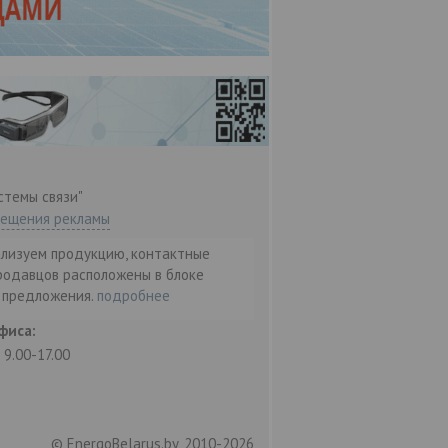
стемы связи"
мещения рекламы
ализуем продукцию, контактные
родавцов расположены в блоке
т предложения.
подробнее
фиса:
: 9.00-17.00
© EnergoBelarus.by, 2010-2026