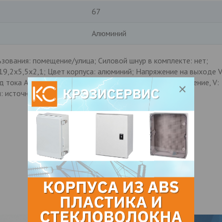
67
Алюминий
ьзования: помещение/улица; Силовой шнур в комплекте: нет;
 19,2х5,5х2,1; Цвет корпуса: алюминий; Напряжение на выходе V
 тока ACDC: постоянный DC; Сила тока А: 8,33; Напряжение, V:
: источник питания