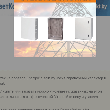
гах на портале EnergoBelarus.by носит справочный характер и
ой.
7 купить или заказать можно у компаний, указанных на этой
жет отличаться от фактической. Уточняйте цену и условия
.
ериалов активная гиперссылка на EnergoBelarus.by