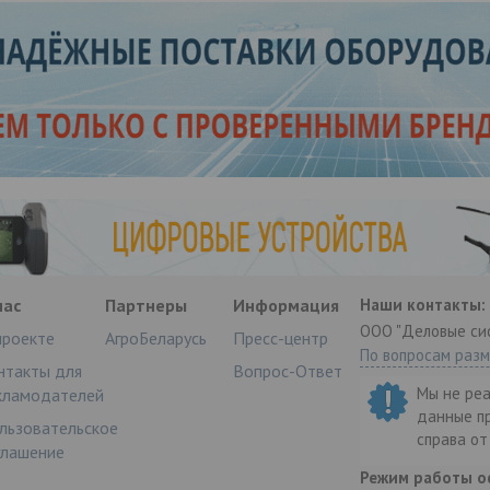
нас
Партнеры
Информация
Наши контакты:
ООО "Деловые си
проекте
АгроБеларусь
Пресс-центр
По вопросам раз
нтакты для
Вопрос-Ответ
Мы не ре
кламодателей
данные п
льзовательское
справа о
глашение
Режим работы о