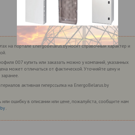
гах на портале EnergoBelarus.by носит справочный характер и
ой.
рофиля 007 купить или заказать можно у компаний, указанных
 цена может отличаться от фактической. Уточняйте цену и
 заранее.
ериалов активная гиперссылка на EnergoBelarus.by
 или ошибку в описании или цене, пожалуйста, сообщите нам
.by
.