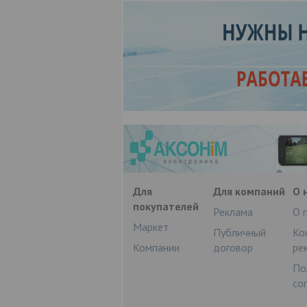
Для
Для компаний
О 
покупателей
Реклама
О 
Маркет
Публичный
Ко
Компании
договор
ре
По
со