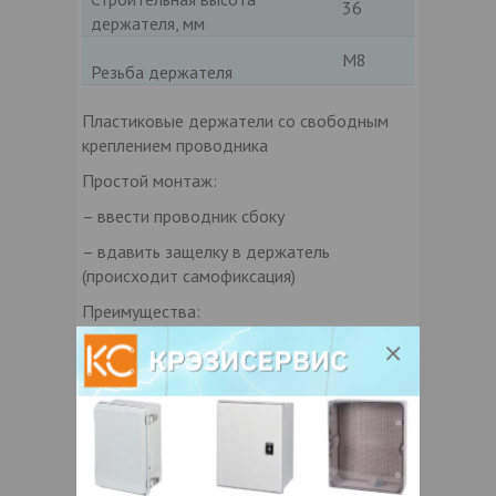
36
держателя, мм
М8
Резьба держателя
Пластиковые держатели со свободным
креплением проводника
Простой монтаж:
– ввести проводник сбоку
– вдавить защелку в держатель
(происходит самофиксация)
Преимущества:
– проводник удерживается в пазу
держателя, что обеспечивает отсутствие
нагрузки на замок
– двойная фиксация колпачка (открывать с
помощью инструмента)