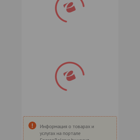
Информация о товарах и
услугах на портале
EnergoBelarus.by носит