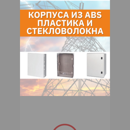
– проводник свободно перемещается в
продольном направлении
– прочное исполнение, устойчивое к
погодным условиям
– устойчив к ультрафиолетовому
излучению, не содержит галогенов
Контакты продавца
Оставьте электронный заказ с помощью
кнопки "Заказать" и мы подберем для
Вас подходящую компанию
поставщика.