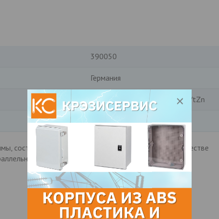
390050
Германия
Сталь горячеоцинкованная St/tZn
М10х30мм
ы, состоящие из двух частей, для использования в качестве
раллельных клемм. Проводник 8-10 мм.