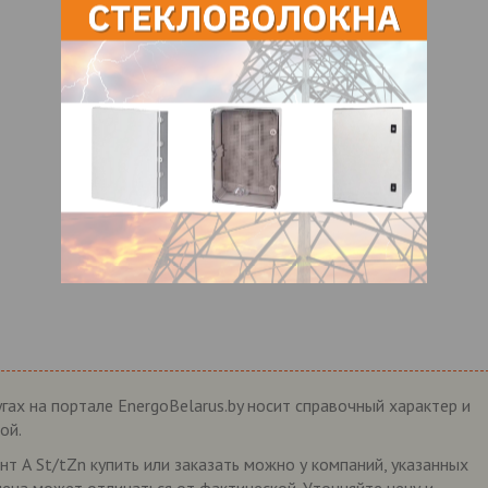
гах на портале EnergoBelarus.by носит справочный характер и
ой.
 А St/tZn купить или заказать можно у компаний, указанных