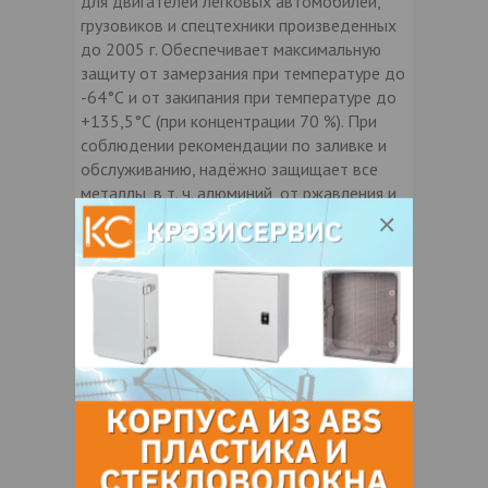
для двигателей легковых автомобилей,
грузовиков и спецтехники произведенных
до 2005 г. Обеспечивает максимальную
защиту от замерзания при температуре до
-64°С и от закипания при температуре до
+135,5°С (при концентрации 70 %). При
соблюдении рекомендации по заливке и
обслуживанию, надёжно защищает все
металлы, в т. ч. алюминий, от ржавления и
коррозии. Подходит для всех двигателей
внутреннего сгорания, независимо от вида
используемого топлива.
ПРЕИМУЩЕСТВА
• Максимальная защита от замерзания при
температуре до -64°С, от закипания при
температуре до +135,5°С (при
концентрации 70 %).
• Круглогодичная защита от ржавления и
коррозии