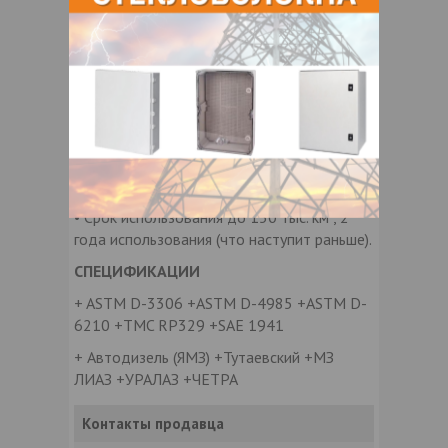
• Благодаря использованию минеральных
ингибиторов коррозии, быстро проявляет
защитные Свойства
• Cовместим с большинством стандартных
(зеленых) антифризов
• Усиленная SCA формула позволяет
использовать антифриз для тяжело
нагруженной техники
• Cрок использования до 150 тыс. км , 2
года использования (что наступит раньше).
СПЕЦИФИКАЦИИ
+ ASTM D-3306 +ASTM D-4985 +ASTM D-
6210 +TMC RP329 +SAE 1941
+ Автодизель (ЯМЗ) +Тутаевский +МЗ
ЛИАЗ +УРАЛАЗ +ЧЕТРА
Контакты продавца