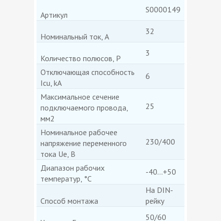
S0000149
Артикул
32
Номинальный ток, А
3
Количество полюсов, P
Отключающая способность
6
Icu, kA
Максимальное сечение
25
подключаемого провода,
мм2
Номинальное рабочее
230/400
напряжение переменного
тока Ue, В
Диапазон рабочих
-40...+50
температур, °C
На DIN-
Способ монтажа
рейку
50/60