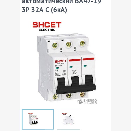
автоматический BA47-19
3P 32А С (6кА)