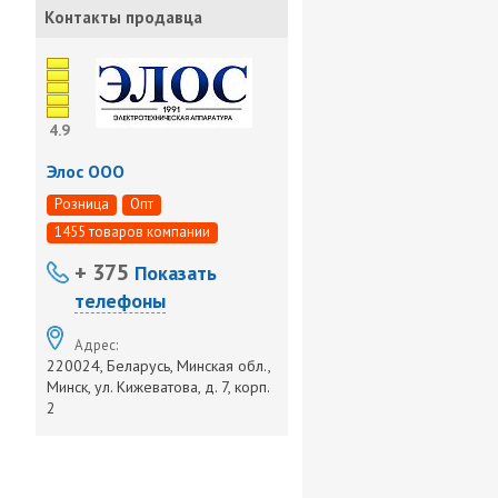
Контакты продавца
4.9
Элос ООО
Розница
Опт
1455 товаров компании
+ 375
Показать
телефоны
Адрес:
220024, Беларусь, Минская обл.,
Минск, ул. Кижеватова, д. 7, корп.
2