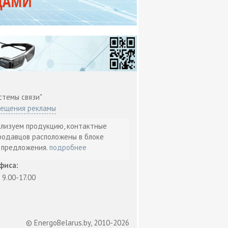
стемы связи"
мещения рекламы
ализуем продукцию, контактные
родавцов расположены в блоке
т предложения.
подробнее
фиса:
: 9.00-17.00
© EnergoBelarus.by, 2010-2026