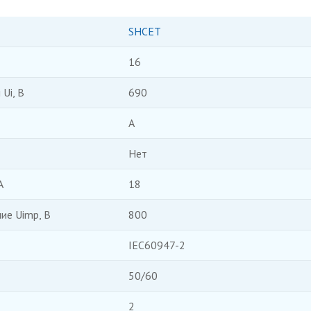
SHCET
16
Ui, В
690
А
Нет
А
18
ие Uimp, В
800
IEC60947-2
50/60
2