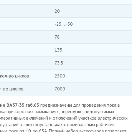
20
-25...+50
78
135
73.5
кол-во циклов
2500
л-во циклов
7000
и ВА57-35 габ.63
предназначены для проведения тока в
а при коротких замыканиях, перегрузке, недопустимых
оперативных включений и отключений участков электрических
плуатации в электроустановках с номинальным рабочим
ные токи от 10 до 63А. Полный набор аксессуаров позволяет