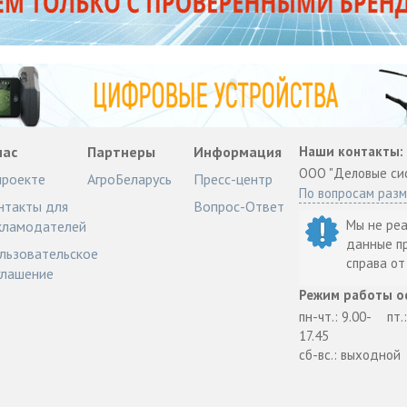
нас
Партнеры
Информация
Наши контакты:
ООО "Деловые си
проекте
АгроБеларусь
Пресс-центр
По вопросам раз
нтакты для
Вопрос-Ответ
Мы не ре
кламодателей
данные п
льзовательское
справа о
глашение
Режим работы о
пн-чт.: 9.00-
пт.
17.45
сб-вс.: выходной