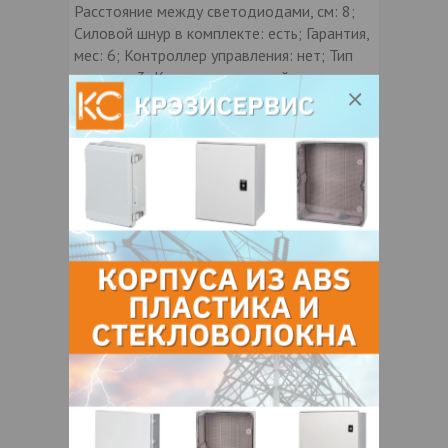
Расстояние между светодиодами, см: 8;
Силовой шнур в комплекте: есть; Гарантия,
мес: 6; Контроллер управления: нет; Тип
остатка: 3; Кол-во соединений в линию,
шт: 5; Расстояние между нитями, см: 10;
Кол-во светодиодов на ните, шт: 19;
Количество нитей, шт: 25; Напряжение, V:
220; Мощность, Вт: 62
Контакты продавца
Оставьте электронный заказ с помощью
кнопки "Заказать" и мы подберем для
Вас подходящую компанию
поставщика.