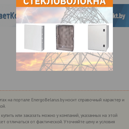
гах на портале EnergoBelarus.by носит справочный характер и
ой.
 купить или заказать можно у компаний, указанных на этой
жет отличаться от фактической. Уточняйте цену и условия
.