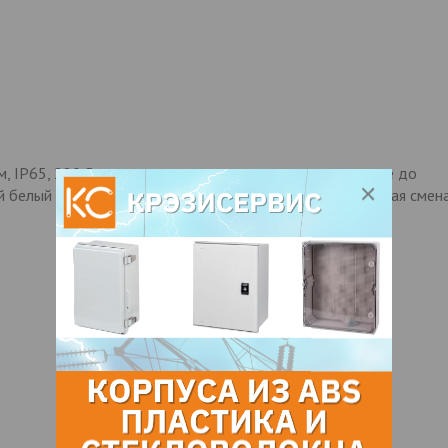
м, IP65, 220 В, возможно последовательное соединение до
й белый холодный белый теплый розовый RGB (медленная смен