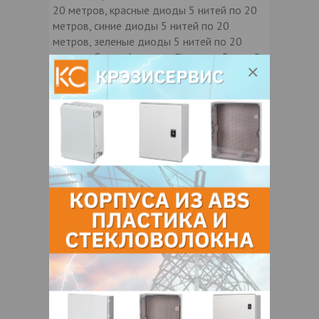
20 метров, красные диоды 5 нитей по 20
метров, синие диоды 5 нитей по 20
метров, зеленые диоды 5 нитей по 20
метров, белые (холодный) диоды 5 нитей
по 20 метров, белые (теплый) диоды 5
нитей по 20 метров, розовые диоды 5
нитей по 20 метров, разноцветные
(мульти) диоды
Контакты продавца
Оставьте электронный заказ с помощью
кнопки "Заказать" и мы подберем для
Вас подходящую компанию
поставщика.