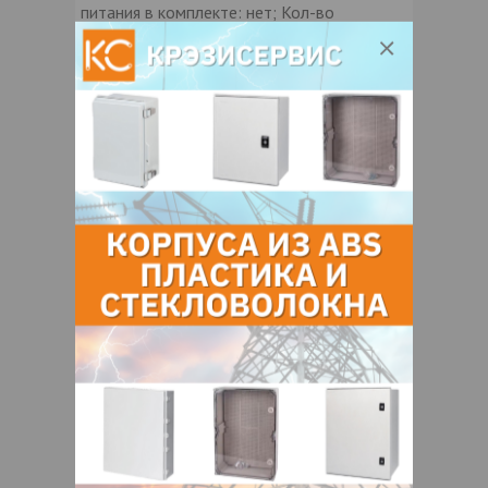
питания в комплекте: нет; Кол-во
соединений в линию, шт: нет; Напряжение,
V: 12; Длина гирлянды: 20; Мощность, Вт:
13
Контакты продавца
Оставьте электронный заказ с помощью
кнопки "Заказать" и мы подберем для
Вас подходящую компанию
поставщика.