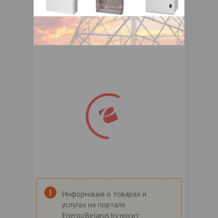
Информация о товарах и
услугах на портале
EnergoBelarus.by носит