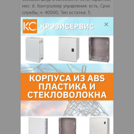
мес: 6; Контроллер управления: есть; Срок
службы, ч: 40000; Тип остатка: 3;
Количество программ: 8; Кол-во
соединений в линию, шт: нет; Толщина
проводаММ: 1,5; Напряжение, V: 220;
Длина гирлянды: 5; Мощность, Вт: 8
Контакты продавца
Оставьте электронный заказ с помощью
кнопки "Заказать" и мы подберем для
Вас подходящую компанию
поставщика.