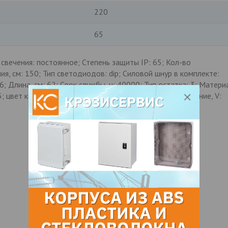
220
65
свечения: постоянное; Степень защиты IP: 65; Кол-во
я, см: 150; Тип светодиодов: dip; Силовой шнур в комплекте:
 6; Длина, см: 62; Срок службы, ч: 40000; Тип остатка: 3; Матери
5; цвет каркаса: серый; Ширина изделия, см: 62; Напряжение, V: