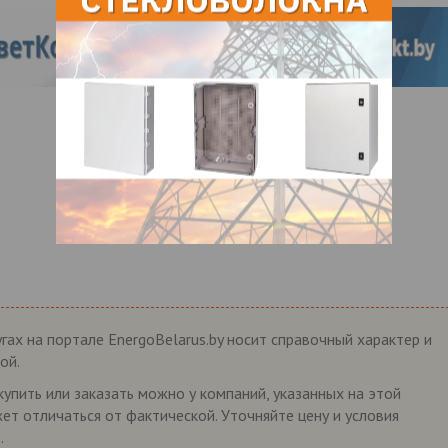
гах на портале EnergoBelarus.by носит справочный характер и
ой.
упить или заказать можно у компаний, указанных на этой
жет отличаться от фактической. Уточняйте цену и условия
.