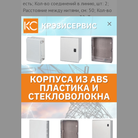
есть; Кол-во соединений в линию, шт: 2;
Расстояние между нитями, см: 50; Кол-во
светодиодов на ните, шт: 32; Тип насадки:
сталактит 30 см; Цвет насадки:
прозрачная; Напряжение, V: 12; Мощность,
Вт: 3
Контакты продавца
Оставьте электронный заказ с помощью
кнопки "Заказать" и мы подберем для
Вас подходящую компанию
поставщика.