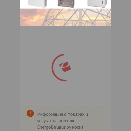
Информация о товарах и
услугах на портале
EnergoBelarus.by носит