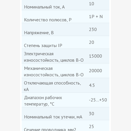
10
Номинальный ток, А
1Р + N
Количество полюсов, P
230
Напряжение, В
20
Степень защиты IP
Электрическая
15000
износостойкость, циклов В-О
Механическая
20000
износостойкость, циклов В-О
Отключающая способность,
4.5
кА
Диапазон рабочих
-25...+50
температур, °C
30
Номинальный ток утечки, мА
25
Сечение проводника, мм2