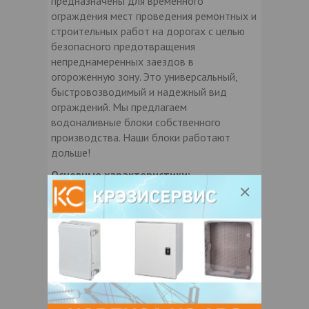
предназначены для временного
ограждения мест проведения ремонтных и
строительных работ на дорогах с целью
безопасного предотвращения
непреднамеренных заездов в
огороженную зону. Это универсальный,
быстровозводимый и надежный вид
ограждений. Мы предлагаем
водоналивные блоки собственного
производства. Наши блоки работают
дольше!
Основные характеристики:
• высококачественный морозостойкий
полиэтилен;
• не подвержены коррозии;
• контрастная окраска (красные, белые,
желтые);
• возможность заполнения жидким или
сыпучим балластом, через специальные