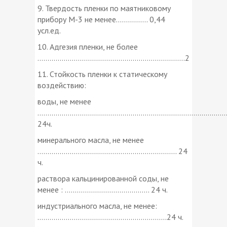
9. Твердость пленки по маятниковому
прибору М-3 не менее................ 0,44
усл.ед.
10. Адгезия пленки, не более
.........................................................................2
11. Стойкость пленки к статическому
воздействию:
воды, не менее
.............................................................................................
24ч.
минерального масла, не менее
..................................................................... 24
ч.
раствора кальцинированной соды, не
менее : .......................................... 24 ч.
индустриального масла, не менее:
................................................................24 ч.