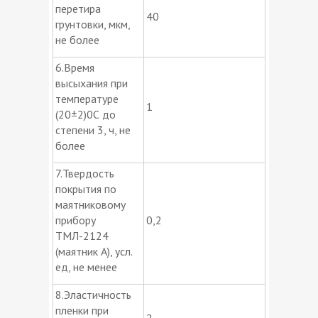
перетира
40
грунтовки, мкм,
не более
6.Время
высыхания при
температуре
1
(20±2)0С до
степени 3, ч, не
более
7.Твердость
покрытия по
маятниковому
прибору
0,2
ТМЛ-2124
(маятник А), усл.
ед, не менее
8.Эластичность
пленки при
2