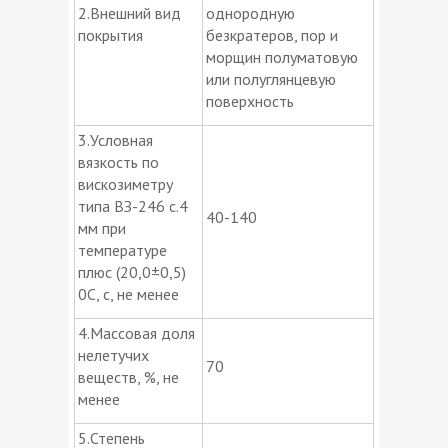
2.Внешний вид
однородную
покрытия
безкратеров, пор и
морщин полуматовую
или полуглянцевую
поверхность
3.Условная
вязкость по
вискозиметру
типа ВЗ-246 с.4
40-140
мм при
температуре
плюс (20,0±0,5)
0С, с, не менее
4.Массовая доля
нелетучих
70
веществ, %, не
менее
5.Степень