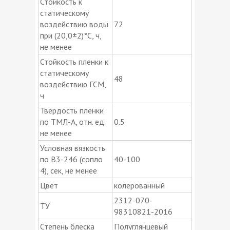
Стойкость к
статическому
воздействию воды
72
при (20,0±2)°С, ч,
не менее
Стойкость пленки к
статическому
48
воздействию ГСМ,
ч
Твердость пленки
по ТМЛ-А, отн. ед.
0.5
не менее
Условная вязкость
по В3-246 (сопло
40-100
4), сек, не менее
Цвет
колерованный
2312-070-
ТУ
98310821-2016
Степень блеска
Полуглянцевый