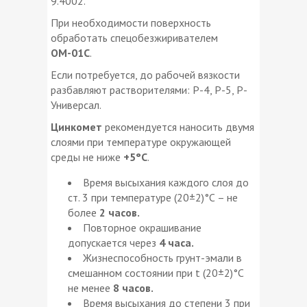
9.4002.
При необходимости поверхность
обработать спецобезжиривателем
ОМ-01С
.
Если потребуется, до рабочей вязкости
разбавляют растворителями: Р-4, Р-5, Р-
Универсал.
Цинкомет
рекомендуется наносить двумя
слоями при температуре окружающей
среды не ниже
+5°С
.
Время высыхания каждого слоя до
ст. 3 при температуре (20±2)°С – не
более
2 часов.
Повторное окрашивание
допускается через
4 часа.
Жизнеспособность грунт-эмали в
смешанном состоянии при t (20±2)°С
не менее
8 часов.
Время высыхания до степени 3 при