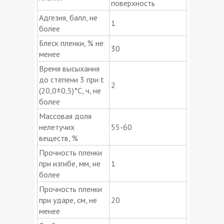
поверхность
Адгезия, балл, не
1
более
Блеск пленки, % не
30
менее
Время высыхания
до степени 3 при t
2
(20,0±0,5)°С, ч, не
более
Массовая доля
нелетучих
55-60
веществ, %
Прочность пленки
при изгибе, мм, не
1
более
Прочность пленки
при ударе, см, не
20
менее