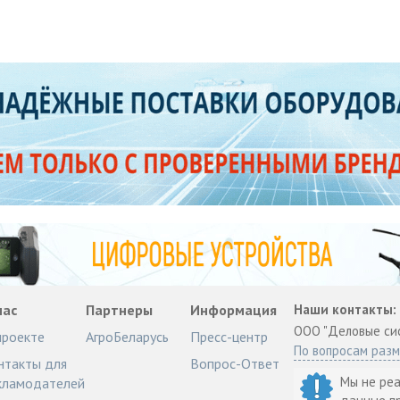
нас
Партнеры
Информация
Наши контакты:
ООО "Деловые си
проекте
АгроБеларусь
Пресс-центр
По вопросам раз
нтакты для
Вопрос-Ответ
Мы не ре
кламодателей