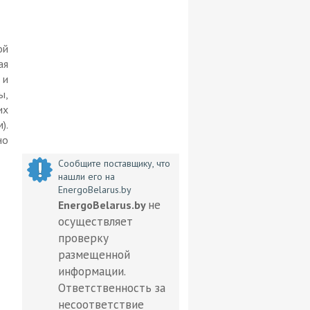
ой
ая
 и
ы,
их
).
но
Сообщите поставщику, что
нашли его на
EnergoBelarus.by
не
EnergoBelarus.by
осуществляет
проверку
размещенной
информации.
Ответственность за
несоответствие