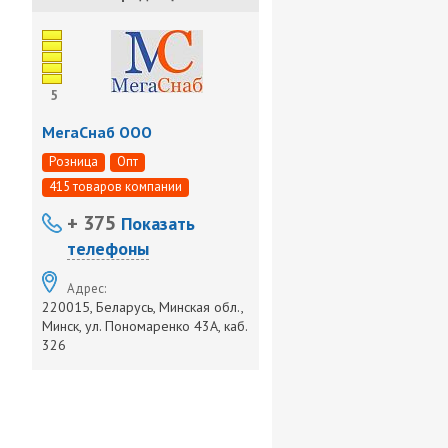
5
МегаСнаб ООО
Розница
Опт
415 товаров компании
+ 375
Показать
телефоны
Адрес:
220015, Беларусь, Минская обл.,
Минск, ул. Пономаренко 43А, каб.
326