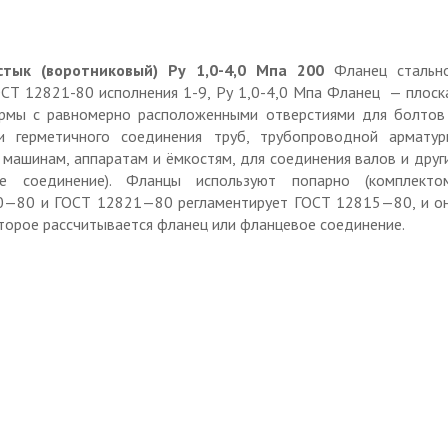
стык (воротниковый) Ру 1,0-4,0 Мпа 200
Фланец стальн
ОСТ 12821-80 исполнения 1-9, Ру 1,0-4,0 Мпа Фланец — плоск
ормы с равномерно расположенными отверстиями для болтов
и герметичного соединения труб, трубопроводной арматур
к машинам, аппаратам и ёмкостям, для соединения валов и друг
е соединение). Фланцы используют попарно (комплектом
0—80 и ГОСТ 12821—80 регламентирует ГОСТ 12815—80, и о
оторое рассчитывается фланец или фланцевое соединение.