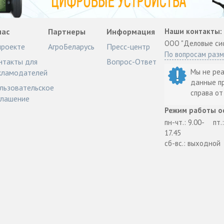
нас
Партнеры
Информация
Наши контакты:
ООО "Деловые си
проекте
АгроБеларусь
Пресс-центр
По вопросам раз
нтакты для
Вопрос-Ответ
Мы не ре
кламодателей
данные п
льзовательское
справа о
глашение
Режим работы о
пн-чт.: 9.00-
пт.
17.45
сб-вс.: выходной