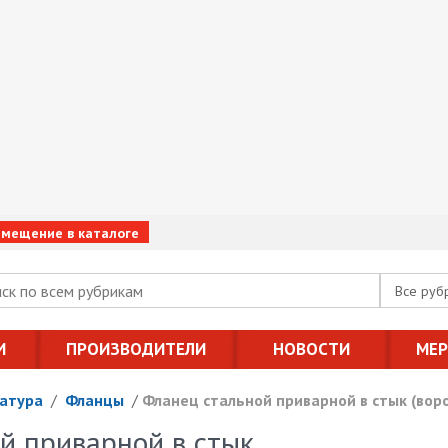
змещение в каталоге
Все руб
И
ПРОИЗВОДИТЕЛИ
НОВОСТИ
МЕ
атура
/
Фланцы
/
Фланец стальной приварной в стык (воро
й приварной в стык