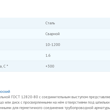
Сталь
Сварной
10-1200
1.6
, C °
+300
лоский
альной ГОСТ 12820-80 с соединительным выступом представля
цо или диск с просверленными на нём отверстиями под шпильки
енными для герметичного соединения трубопроводной арматур