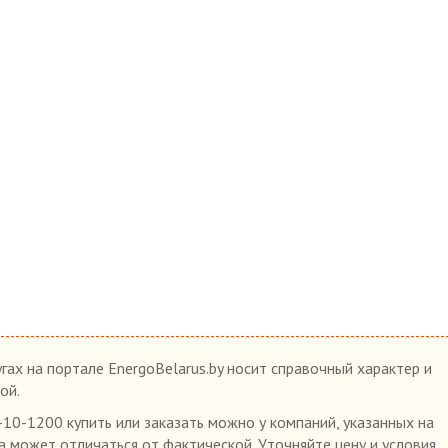
гах на портале EnergoBelarus.by носит справочный характер и
ой.
10-1200 купить или заказать можно у компаний, указанных на
на может отличаться от фактической. Уточняйте цену и условия