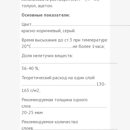
толуол, ацетон.
Основные показатели:
Цвет.....................................................................................
красно-коричневый, серый.
Время высыхания до ст.3 при температуре
20°С ...................................не более 1часа;
Доля нелетучих веществ:
...................................................................................
36-40 %;
Теоретический расход на один слой
................................................................ 130-
165 г/м2;
Рекомендуемая толщина одного
слоя..................................................................
20-25 мкм
Рекомендуемое количество
слоев.........................................................................