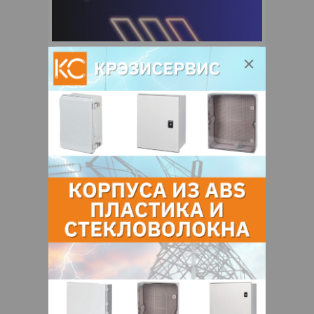
Фильтр
СБРОСИТЬ
Эксо Петролеум ООО
Цена по запросу
+ 375
Показать т
елефоны