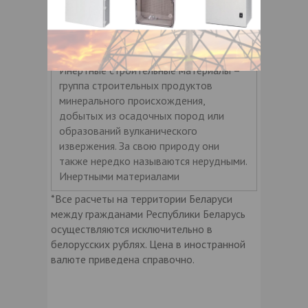
Материал инертный строительный
Инертные строительные материалы –
группа строительных продуктов
минерального происхождения,
добытых из осадочных пород или
образований вулканического
извержения. За свою природу они
также нередко называются нерудными.
Инертными материалами
*Все расчеты на территории Беларуси
между гражданами Республики Беларусь
осуществляются исключительно в
белорусских рублях. Цена в иностранной
валюте приведена справочно.