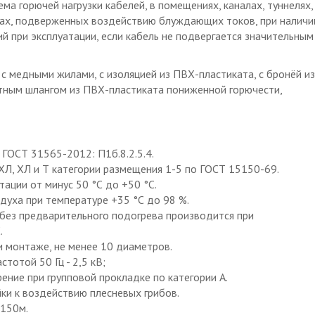
ма горючей нагрузки кабелей, в помещениях, каналах, туннелях,
стах, подверженных воздействию блуждающих токов, при наличи
 при эксплуатации, если кабель не подвергается значительным
 с медными жилами, с изоляцией из ПВХ-пластиката, с бронёй из
тным шлангом из ПВХ-пластиката пониженной горючести,
ГОСТ 31565-2012: П1б.8.2.5.4.
Л, ХЛ и Т категории размещения 1-5 по ГОСТ 15150-69.
ации от минус 50 °С до +50 °С.
духа при температуре +35 °С до 98 %.
без предварительного подогрева производится при
.
и монтаже, не менее 10 диаметров.
тотой 50 Гц - 2,5 кВ;
ение при групповой прокладке по категории А.
ки к воздействию плесневых грибов.
 150м.