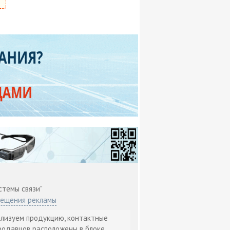
стемы связи"
мещения рекламы
ализуем продукцию, контактные
родавцов расположены в блоке