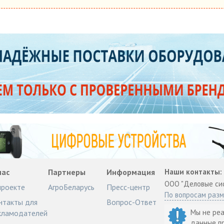
нас
Партнеры
Информация
Наши контакты:
ООО "Деловые си
проекте
АгроБеларусь
Пресс-центр
По вопросам раз
нтакты для
Вопрос-Ответ
Мы не ре
кламодателей
данные п