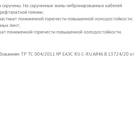
ы скручены. На скрученные жилы небронированных кабелей
рефталатной пленки;
ластикат пониженной горючести повышенной холодостойкости;
нных лент;
кат пониженной горючести повышенной холодостойкости.
ебованиям ТР ТС 004/2011 № ЕАЭС RU С-RU.АЯ46.В.13724/20 о