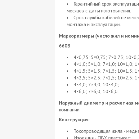
Гарантийный срок эксплуатаци
месяцев с даты изготовления.
Срок службы кабелей не менее
монтажа и эксплуатации.
Маркоразмеры (число жил и номин
660В
4×0,75; 5×0,75; 7×0,75; 10×0,
4×1,0; 5×1,0; 7×1,0; 10×1,0; 1
4×1,5; 5×1,5; 7×1,5; 10×1,5; 1
4×2,5; 5×2,5; 7×2,5; 10×2,5; 1
4×4,0; 7×4,0; 10×4,0;
4×6,0; 7×6,0; 10×6,0.
Наружный диаметр
и
расчетная м
компании.
Конструкция:
Токопроводящая жила - медн
Изоляция - ПВХ пластикат;