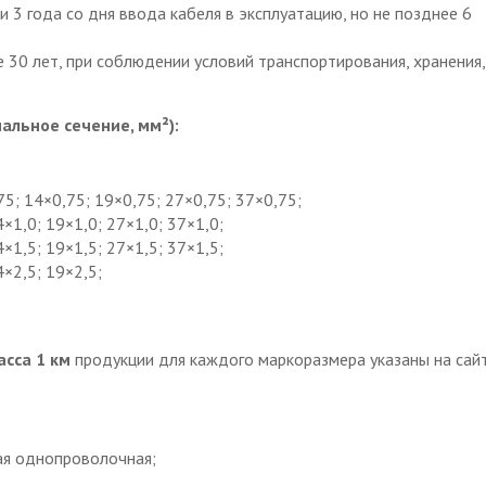
и 3 года со дня ввода кабеля в эксплуатацию, но не позднее 6
 30 лет, при соблюдении условий транспортирования, хранения,
альное сечение, мм²):
75; 14×0,75; 19×0,75; 27×0,75; 37×0,75;
4×1,0; 19×1,0; 27×1,0; 37×1,0;
4×1,5; 19×1,5; 27×1,5; 37×1,5;
4×2,5; 19×2,5;
асса 1 км
продукции для каждого маркоразмера указаны на сай
ая однопроволочная;