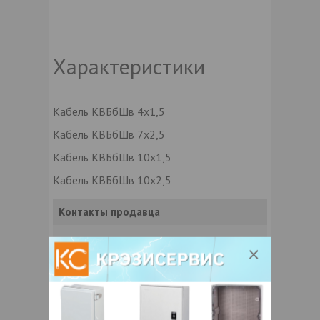
Характеристики
Кабель КВБбШв 4х1,5
Кабель КВБбШв 7х2,5
Кабель КВБбШв 10х1,5
Кабель КВБбШв 10х2,5
Контакты продавца
Оставьте электронный заказ с помощью
кнопки "Заказать" и мы подберем для
Вас подходящую компанию
поставщика.