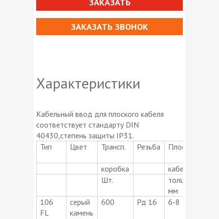
ЗАКАЗАТЬ
ЗАКАЗАТЬ ЗВОНОК
Характеристики
Кабельный ввод для плоского кабеля
соответствует стандарту DIN
40430,cтепень защиты IP31.
Тип
Цвет
Трансп.
Резьба
Плоский
Пло
коробка
кабель/
каб
Шт.
толщина
шир
мм
мм
106
серый
600
Рд 16
6-8
17-
FL
камень