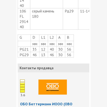
14
40
106
серый камень
Рд29
11-14
37-4
FL
180
2914
40
G
D
L1
L2
А
В
мм
мм
мм
мм
мм
PG21
35
12
40
30
56
PG29
46
13
46
30
56
Контакты продавца
3.6
ОБО Беттерманн ИООО (OBO