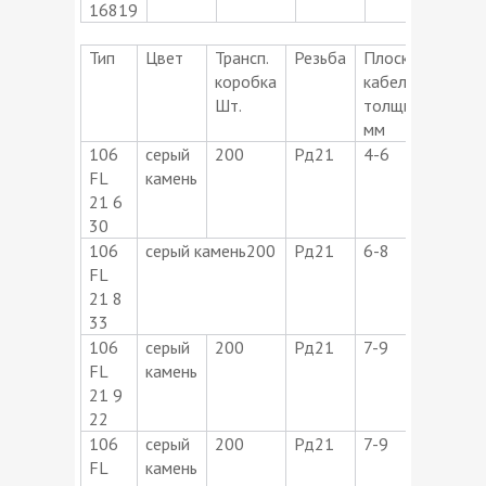
16819
Тип
Цвет
Трансп.
Резьба
Плоский
Плос
коробка
кабель/
кабе
Шт.
толщина
мм
мм
106
серый
200
Рд21
4-6
27-
FL
камень
21 6
30
106
серый камень200
Рд21
6-8
30-3
FL
21 8
33
106
серый
200
Рд21
7-9
19-2
FL
камень
21 9
22
106
серый
200
Рд21
7-9
36-3
FL
камень