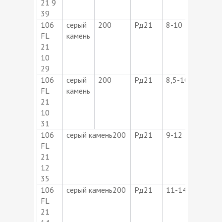
21 9
39
106
серый
200
Рд21
8-10
26-2
FL
камень
21
10
29
106
серый
200
Рд21
8,5-10,5
28,5
FL
камень
21
10
31
106
серый камень200
Рд21
9-12
31-3
FL
21
12
35
106
серый камень200
Рд21
11-14
37-4
FL
21