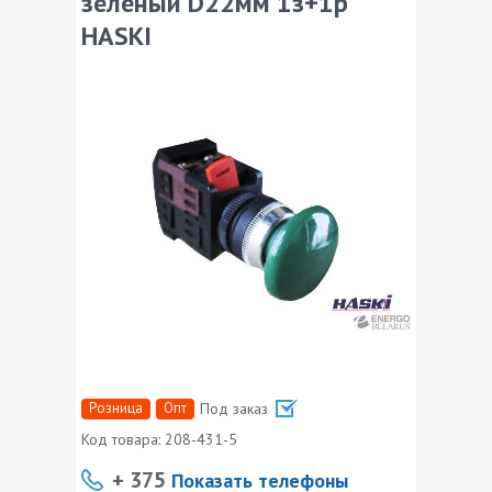
зеленый D22мм 1з+1р
HASKI
Розница
Опт
Под заказ
Код товара:
208-431-5
+ 375
Показать телефоны