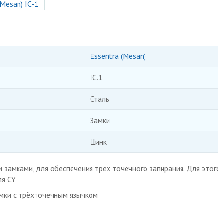
Essentra (Mesan)
IC.1
Сталь
Замки
Цинк
 замками, для обеспечения трёх точечного запирания. Для этог
ля CY
амки с трёхточечным язычком