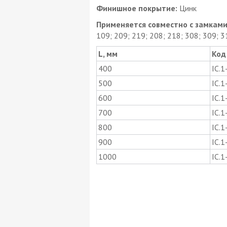
Финишное покрытие:
Цинк
Применяется совместно с замками
109; 209; 219; 208; 218; 308; 309; 3
L, мм
Код
400
IC.1
500
IC.1
600
IC.1
700
IC.1
800
IC.1
900
IC.1
1000
IC.1