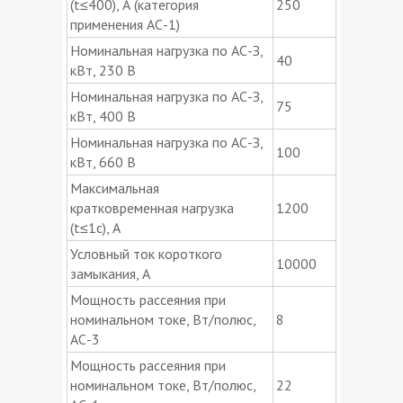
(t≤400), А (категория
250
применения АС-1)
Номинальная нагрузка по АС-З,
40
кВт, 230 В
Номинальная нагрузка по АС-З,
75
кВт, 400 В
Номинальная нагрузка по АС-З,
100
кВт, 660 В
Максимальная
кратковременная нагрузка
1200
(t≤1c), А
Условный ток короткого
10000
замыкания, А
Мощность рассеяния при
номинальном токе, Вт/полюс,
8
АС-3
Мощность рассеяния при
номинальном токе, Вт/полюс,
22