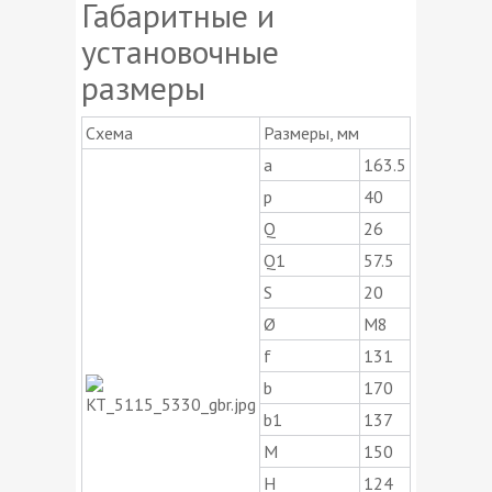
Габаритные и
установочные
размеры
Схема
Размеры, мм
a
163.5
p
40
Q
26
Q1
57.5
S
20
Ø
М8
f
131
b
170
b1
137
M
150
H
124