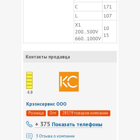
C
171
L
107
X1
10
200...500V
15
660...1000V
Контакты продавца
4.8
Крэзисервис ООО
Розница
Опт
28579 товаров компании
+ 375
Показать телефоны
3
Отзыва о компании