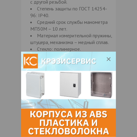
с другой резьбой.
Степень защиты по ГОСТ 14254-
96: IP40.
Средний срок службы манометра
МП50М – 10 лет.
Материал измерительной пружины,
штуцера, механизма – медный сплав.
Стекло: полимерное.
Материал циферблата: ПВХ, сталь
или алюминиевый сплав, окрашенный в
белый цвет.
Манометры МП50М могут
демпфером (ДМ) для
комплектоваться:
снижения пульсаций рабочей среды.
Манометры МП50М производятся в
соответствии с
ГОСТ 2405-88 и ТУ РБ
37388602.002-96.
Характеристики манометров МП50М: