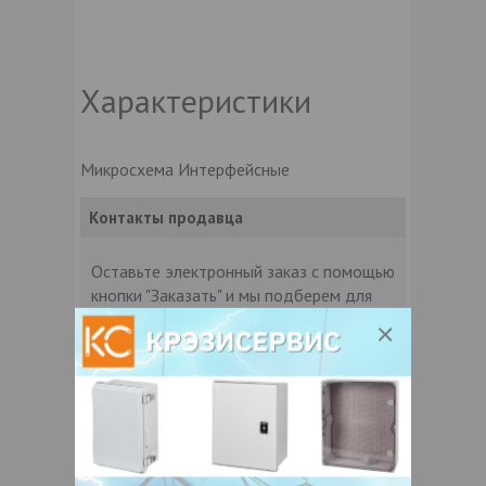
Характеристики
Микросхема Интерфейсные
Контакты продавца
Оставьте электронный заказ с помощью
кнопки "Заказать" и мы подберем для
Вас подходящую компанию
поставщика.