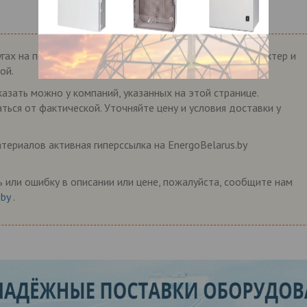
гах на портале EnergoBelarus.by носит справочный характер и
ой.
казать можно у компаний, указанных на этой странице.
ться от фактической. Уточняйте цену и условия доставки у
ериалов активная гиперссылка на EnergoBelarus.by
 или ошибку в описании или цене, пожалуйста, сообщите нам
.by
.