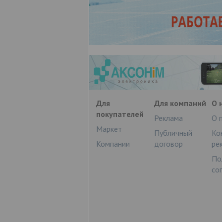
Для
Для компаний
О 
покупателей
Реклама
О 
Маркет
Публичный
Ко
Компании
договор
ре
По
со