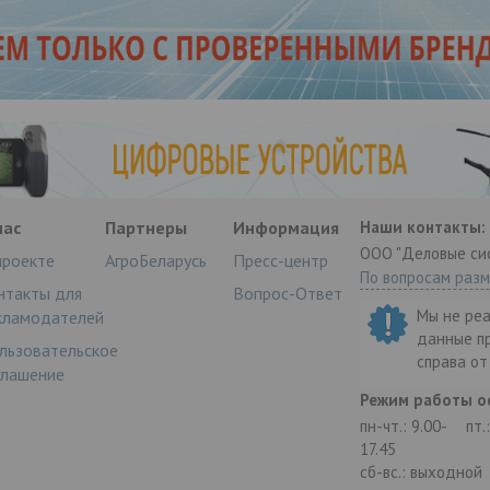
нас
Партнеры
Информация
Наши контакты:
ООО "Деловые си
проекте
АгроБеларусь
Пресс-центр
По вопросам раз
нтакты для
Вопрос-Ответ
Мы не ре
кламодателей
данные п
льзовательское
справа о
глашение
Режим работы о
пн-чт.: 9.00-
пт.
17.45
сб-вс.: выходной