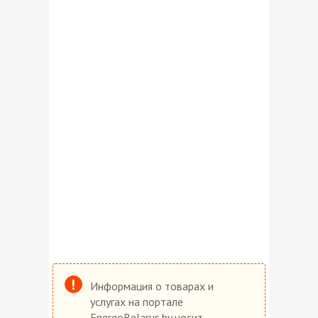
Информация о товарах и
услугах на портале
EnergoBelarus.by носит