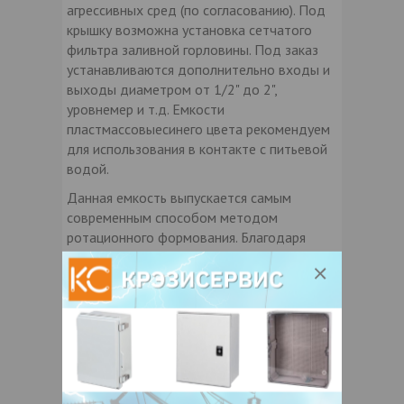
агрессивных сред (по согласованию). Под
крышку возможна установка сетчатого
фильтра заливной горловины. Под заказ
устанавливаются дополнительно входы и
выходы диаметром от 1/2" до 2",
уровнемер и т.д. Емкости
пластмассовыесинего цвета рекомендуем
для использования в контакте с питьевой
водой.
Данная емкость выпускается самым
современным способом методом
ротационного формования. Благодаря
этому, вся продукция монолитная и без
швов. Стенка по всех частях продукта
одинаковой толщины (до 10 мм). Данные
емкости имеют гигиенический сертификат,
сертификат соответствия и могут
использоваться в диапазоне температур
от -50 до +50 град. для контакта с
питьевой водой, пищевыми продуктами