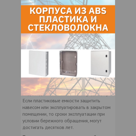
без ограничений.
Отличительной особенностью всех
емкостей является то, что они не
растрескиваются в зимнее время при
замерзании в них воды. В производстве
используются только высококачественное
сырье от известных мировых
производителей. Пластиковые баки могут
длительное время эксплуатироваться на
открытых площадках без навеса в
различных климатических зонах (в течение
пяти лет не наблюдается изменения
механических характеристик материала
под воздействием солнечной радиации).
Если пластиковые емкости защитить
навесом или эксплуатировать в закрытом
помещении, то сроки эксплуатации при
условии бережного обращения, могут
достигать десятков лет.