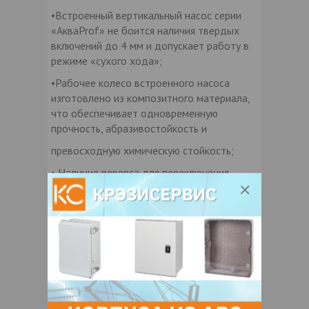
•Встроенный вертикальный насос серии
«АкваProf» не боится наличия твердых
включений до 4 мм и допускает работу в
режиме «сухого хода»;
•Рабочее колесо встроенного насоса
изготовлено из композитного материала,
что обеспечивает одновременную
прочность, абразивостойкость и
превосходную химическую стойкость;
• Наличие реверса для переключения
направления подачи раствора реагента;
•Отличная химическая совместимость со
всеми промывочными реагентами в любой
концентрации, представленными на рынке
РФ и РБ;
•Возможность поставки установок
«АкваProf» в комплекте с реагентами
серии «АкваSmart», полностью