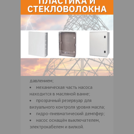
Особенности:
детали, которые контактируют с
перекачиваемыми жидкостями,
выполнены из анодированного
алюминия и нержавеющей стали AISI
303/304;
материал: мембраны и уплотнения
— из материала NBR (бутадиен-
нитрильный каучук);
корпус насоса — изготовлен с
использованием технологии литья под
давлением;
механическая часть насоса
находится в масляной ванне;
прозрачный резервуар для
визуального контроля уровня масла;
гидро-пневматический демпфер;
насос оснащён выключателем,
электрокабелем и вилкой.