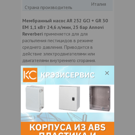
Италия
Страна производитель
Мембранный насос AR 252 GCI + GR 30
EM 1,1 кВт 24,6 л/мин, 25 бар Annovi
Reverberi
применяется для для
распыления пестицидов в режиме
среднего давления. Приводится в
действие электродвигателями или
двигателями внутреннего сгорания.
Назначение:
Мембранные насосы используются
в сельском хозяйстве, агропроме,
садоводстве в качестве насосной
станции на опрыскивающих машинах и
тачках, а также для подачи средств
защиты и обработки растений в
садах, теплицах, фруктовых садах и
виноградниках.